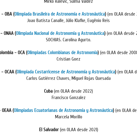
Mirko Ralevic, Sulma Valdéz
l - OBA (
Olimpiada Brasileira de Astronomía e Astronáutica
)
(en OLAA desde 
Joao Batista Canalle, Júlio Klafke, Eugênio Reis
 - ONAA (
Olimpiada Nacional de Astronomía y Astronáutica
)
(en OLAA desde 
SOCHIAS. Carolina Agurto.
olombia - OCA (
Olimpiadas Colombianas de Astronomía
)
(en OLAA desde 200
Cristian Goez
a -
OCAA (
Olimpiada Costarricense de Astronomía y Astronáutica
)
(en OLAA d
Carlos Gutiérrez Chaves, Miguel Rojas Quesada
Cuba
(en OLAA desde 2022)
Francisco Gonzalez
- OEAA (
Olimpiadas Ecuatorianas de Astronomía y Astronáutica
)
(en OLAA de
Marcela Morillo
El Salvador
(en OLAA desde 2021)